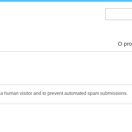
Skip
to
main
content
O pro
re a human visitor and to prevent automated spam submissions.