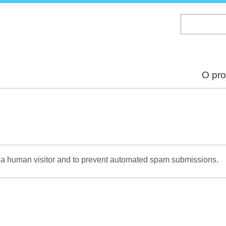
Skip
to
main
content
O pro
re a human visitor and to prevent automated spam submissions.