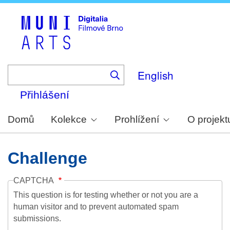
Skip
to
main
content
English
Přihlášení
Domů
Kolekce
Prohlížení
O projekt
Challenge
CAPTCHA
This question is for testing whether or not you are a
human visitor and to prevent automated spam
submissions.