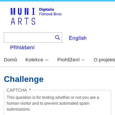
Skip
to
main
content
English
Přihlášení
Domů
Kolekce
Prohlížení
O projekt
Challenge
CAPTCHA
This question is for testing whether or not you are a
human visitor and to prevent automated spam
submissions.