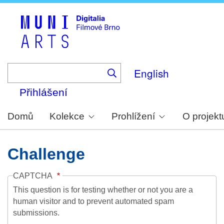
Skip
to
main
content
English
Přihlášení
Domů
Kolekce
Prohlížení
O projekt
Challenge
CAPTCHA
This question is for testing whether or not you are a
human visitor and to prevent automated spam
submissions.