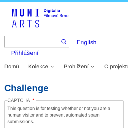
Skip
to
main
content
English
Přihlášení
Domů
Kolekce
Prohlížení
O projekt
Challenge
CAPTCHA
This question is for testing whether or not you are a
human visitor and to prevent automated spam
submissions.