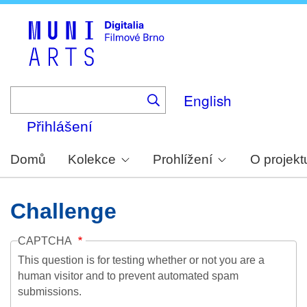
Skip
to
main
content
English
Přihlášení
Domů
Kolekce
Prohlížení
O projekt
Challenge
CAPTCHA
This question is for testing whether or not you are a
human visitor and to prevent automated spam
submissions.