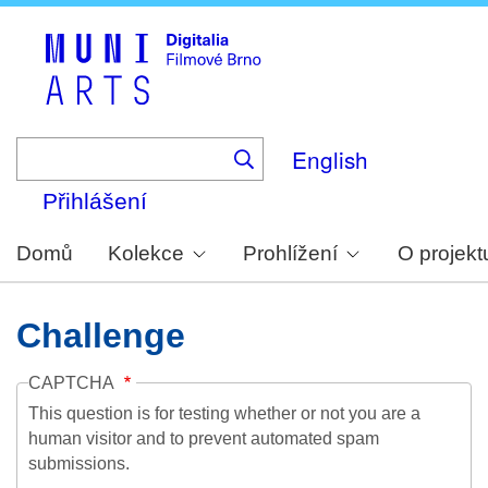
Skip
to
main
content
English
Přihlášení
Domů
Kolekce
Prohlížení
O projekt
Challenge
CAPTCHA
This question is for testing whether or not you are a
human visitor and to prevent automated spam
submissions.