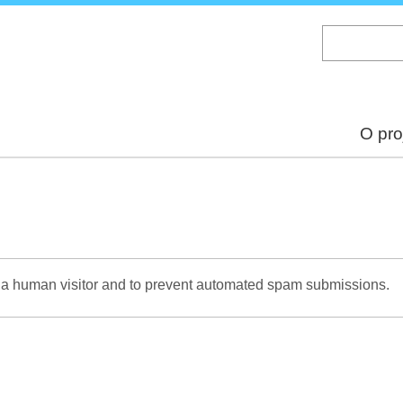
Skip
to
main
content
O pro
re a human visitor and to prevent automated spam submissions.