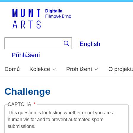
Skip
to
main
content
English
Přihlášení
Domů
Kolekce
Prohlížení
O projekt
Challenge
CAPTCHA
This question is for testing whether or not you are a
human visitor and to prevent automated spam
submissions.