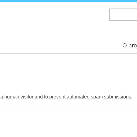
Skip
to
main
content
O pro
re a human visitor and to prevent automated spam submissions.