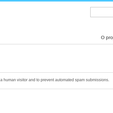
Skip
to
main
content
O pro
re a human visitor and to prevent automated spam submissions.