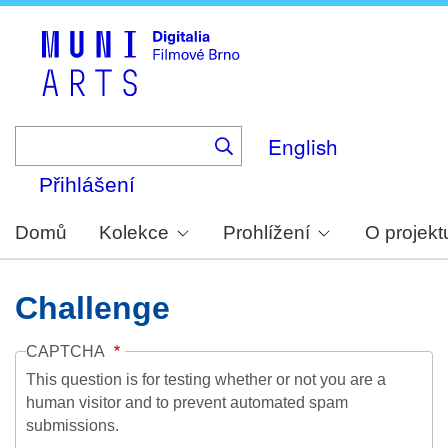
Skip
to
main
content
English
Přihlášení
Domů
Kolekce
Prohlížení
O projekt
Challenge
CAPTCHA
This question is for testing whether or not you are a
human visitor and to prevent automated spam
submissions.