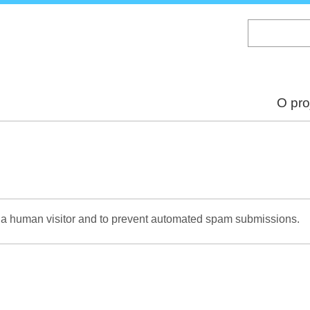
Skip
to
main
content
O pro
re a human visitor and to prevent automated spam submissions.