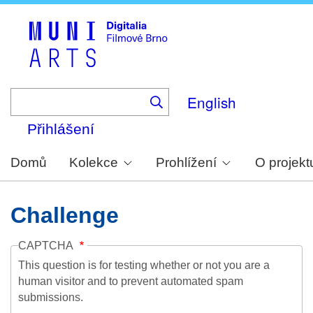
Skip
to
main
content
English
Přihlášení
Domů
Kolekce
Prohlížení
O projekt
Challenge
CAPTCHA
This question is for testing whether or not you are a
human visitor and to prevent automated spam
submissions.