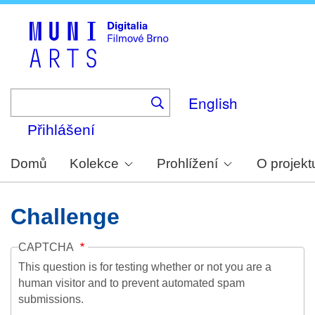
Skip
to
main
content
English
Přihlášení
Domů
Kolekce
Prohlížení
O projekt
Challenge
CAPTCHA
This question is for testing whether or not you are a
human visitor and to prevent automated spam
submissions.