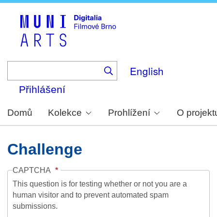
Skip
to
main
content
English
Přihlášení
Domů
Kolekce
Prohlížení
O projekt
Challenge
CAPTCHA
This question is for testing whether or not you are a
human visitor and to prevent automated spam
submissions.