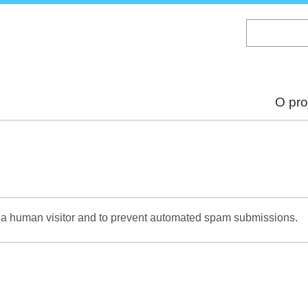
Skip
to
main
content
O pro
re a human visitor and to prevent automated spam submissions.