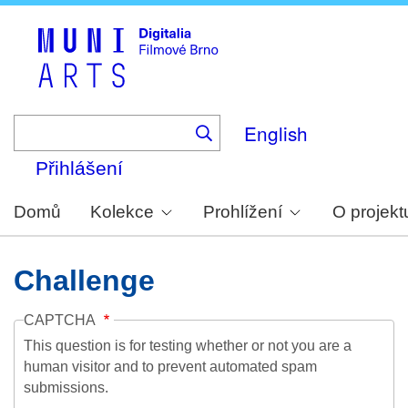
Skip
to
main
content
English
Přihlášení
Domů
Kolekce
Prohlížení
O projekt
Challenge
CAPTCHA
This question is for testing whether or not you are a
human visitor and to prevent automated spam
submissions.