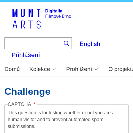
Skip
to
main
content
English
Přihlášení
Domů
Kolekce
Prohlížení
O projekt
Challenge
CAPTCHA
This question is for testing whether or not you are a
human visitor and to prevent automated spam
submissions.