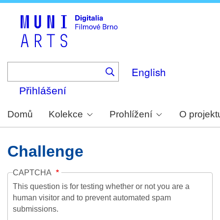
Skip
to
main
content
English
Přihlášení
Domů
Kolekce
Prohlížení
O projekt
Challenge
CAPTCHA
This question is for testing whether or not you are a
human visitor and to prevent automated spam
submissions.