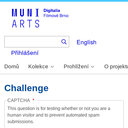
Skip
to
main
content
English
Přihlášení
Domů
Kolekce
Prohlížení
O projekt
Challenge
CAPTCHA
This question is for testing whether or not you are a
human visitor and to prevent automated spam
submissions.