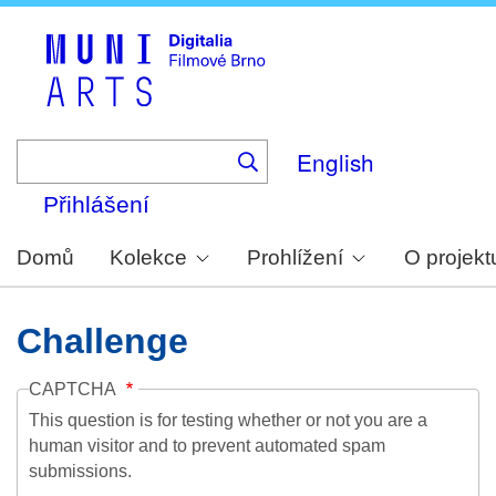
Skip
to
main
content
English
Přihlášení
Domů
Kolekce
Prohlížení
O projekt
Challenge
CAPTCHA
This question is for testing whether or not you are a
human visitor and to prevent automated spam
submissions.