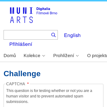
Skip
to
main
content
English
Přihlášení
Domů
Kolekce
Prohlížení
O projekt
Challenge
CAPTCHA
This question is for testing whether or not you are a
human visitor and to prevent automated spam
submissions.