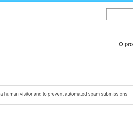
Skip
to
main
content
O pro
re a human visitor and to prevent automated spam submissions.