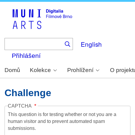
Skip
to
main
content
English
Přihlášení
Domů
Kolekce
Prohlížení
O projekt
Challenge
CAPTCHA
This question is for testing whether or not you are a
human visitor and to prevent automated spam
submissions.