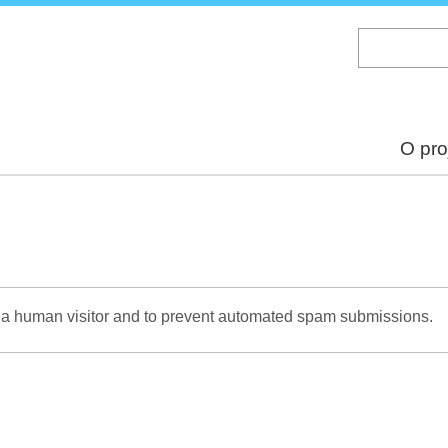
Skip
to
main
content
O pro
re a human visitor and to prevent automated spam submissions.