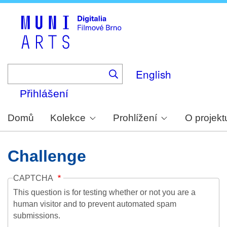
Skip
to
main
content
English
Přihlášení
Domů
Kolekce
Prohlížení
O projekt
Challenge
CAPTCHA
This question is for testing whether or not you are a
human visitor and to prevent automated spam
submissions.