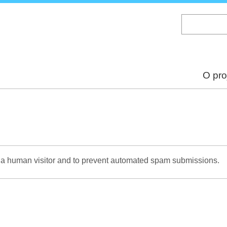
Skip
to
main
content
O pro
re a human visitor and to prevent automated spam submissions.