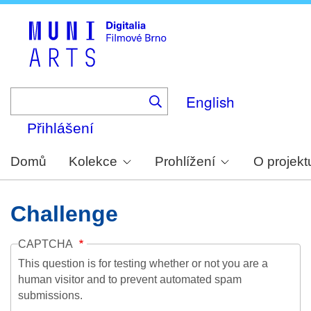
Skip
to
main
content
English
Přihlášení
Domů
Kolekce
Prohlížení
O projekt
Challenge
CAPTCHA
This question is for testing whether or not you are a
human visitor and to prevent automated spam
submissions.