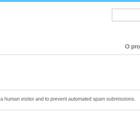
Skip
to
main
content
O pro
re a human visitor and to prevent automated spam submissions.