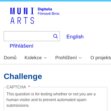
Skip
to
main
content
English
Přihlášení
Domů
Kolekce
Prohlížení
O projekt
Challenge
CAPTCHA
This question is for testing whether or not you are a
human visitor and to prevent automated spam
submissions.