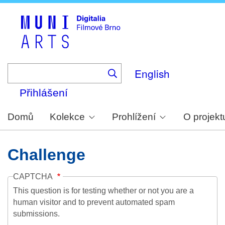
Skip
to
main
content
English
Přihlášení
Domů
Kolekce
Prohlížení
O projekt
Challenge
CAPTCHA
This question is for testing whether or not you are a
human visitor and to prevent automated spam
submissions.