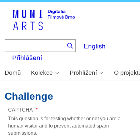
Skip
to
main
content
English
Přihlášení
Domů
Kolekce
Prohlížení
O projekt
Challenge
CAPTCHA
This question is for testing whether or not you are a
human visitor and to prevent automated spam
submissions.