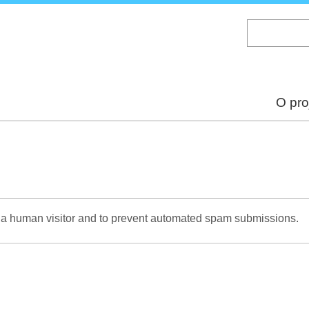
Skip
to
main
content
O pro
re a human visitor and to prevent automated spam submissions.