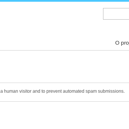
Skip
to
main
content
O pro
re a human visitor and to prevent automated spam submissions.