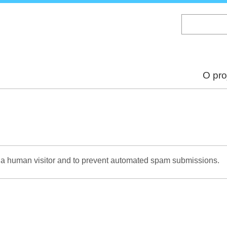
Skip
to
main
content
O pro
re a human visitor and to prevent automated spam submissions.