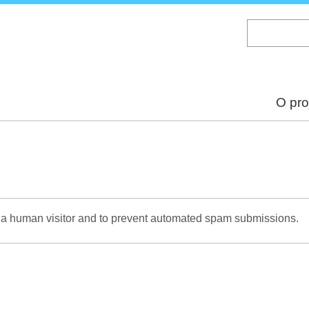
Skip
to
main
content
O pro
re a human visitor and to prevent automated spam submissions.