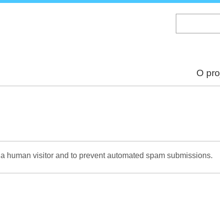
Skip
to
main
content
O pro
re a human visitor and to prevent automated spam submissions.