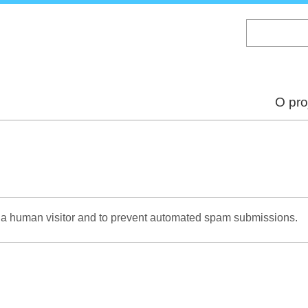
Skip
to
main
content
O pro
re a human visitor and to prevent automated spam submissions.