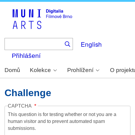
Skip
to
main
content
English
Přihlášení
Domů
Kolekce
Prohlížení
O projekt
Challenge
CAPTCHA
This question is for testing whether or not you are a
human visitor and to prevent automated spam
submissions.