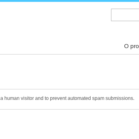
Skip
to
main
content
O pro
re a human visitor and to prevent automated spam submissions.