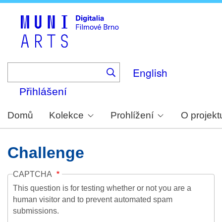
Skip
to
main
content
English
Přihlášení
Domů
Kolekce
Prohlížení
O projekt
Challenge
CAPTCHA
This question is for testing whether or not you are a
human visitor and to prevent automated spam
submissions.