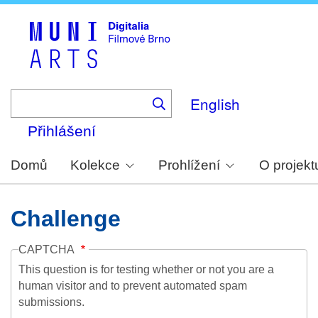
Skip
to
main
content
English
Přihlášení
Domů
Kolekce
Prohlížení
O projekt
Challenge
CAPTCHA
This question is for testing whether or not you are a
human visitor and to prevent automated spam
submissions.