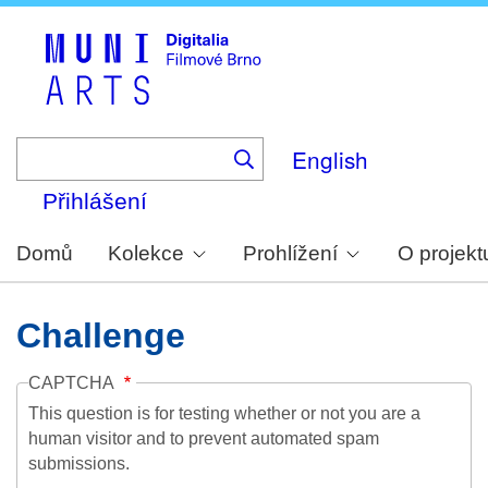
Skip
to
main
content
English
Přihlášení
Domů
Kolekce
Prohlížení
O projekt
Challenge
CAPTCHA
This question is for testing whether or not you are a
human visitor and to prevent automated spam
submissions.