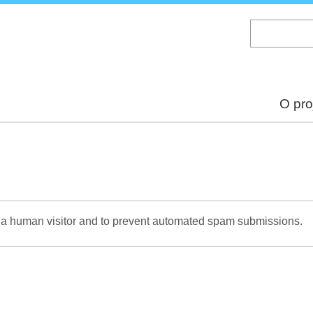
Skip
to
main
content
O pro
re a human visitor and to prevent automated spam submissions.