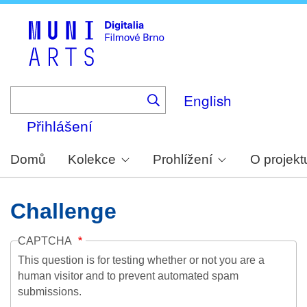
Skip
to
main
content
English
Přihlášení
Domů
Kolekce
Prohlížení
O projekt
Challenge
CAPTCHA
This question is for testing whether or not you are a
human visitor and to prevent automated spam
submissions.