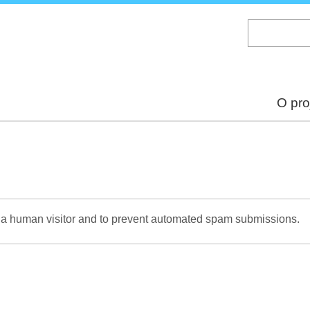
Skip
to
main
content
O pro
re a human visitor and to prevent automated spam submissions.