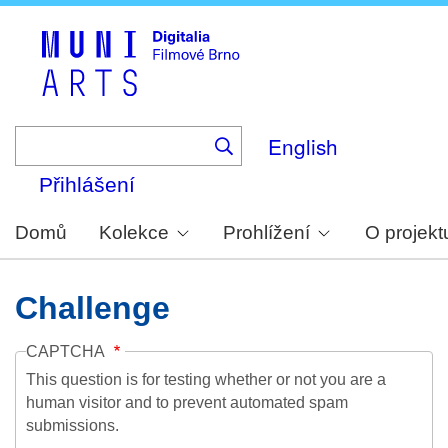
Skip
to
main
content
English
Přihlášení
Domů
Kolekce
Prohlížení
O projekt
Challenge
CAPTCHA
This question is for testing whether or not you are a
human visitor and to prevent automated spam
submissions.