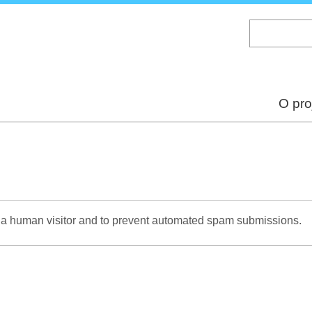
Skip
to
main
content
O pro
re a human visitor and to prevent automated spam submissions.